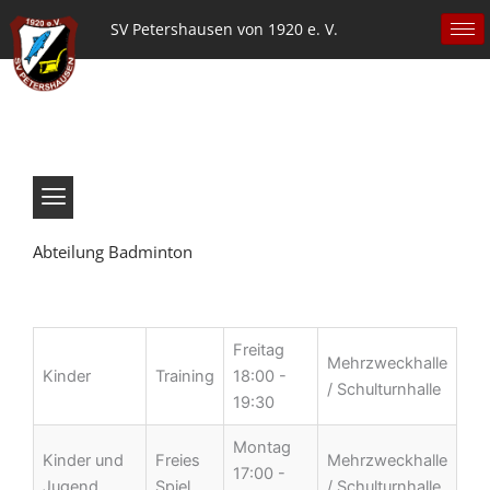
Zum
SV Petershausen von 1920 e. V.
Inhalt
springen
Menü
Abteilung Badminton
Freitag
Mehrzweckhalle
Kinder
Training
18:00 -
/ Schulturnhalle
19:30
Montag
Kinder und
Freies
Mehrzweckhalle
17:00 -
Jugend
Spiel
/ Schulturnhalle